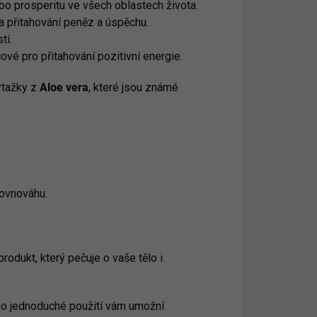
nebo prosperitu ve všech oblastech života.
 přitahování peněz a úspěchu.
tí.
ové pro přitahování pozitivní energie.
ýtažky z
Aloe vera
, které jsou známé
rovnováhu.
dukt, který pečuje o vaše tělo i
eho jednoduché použití vám umožní