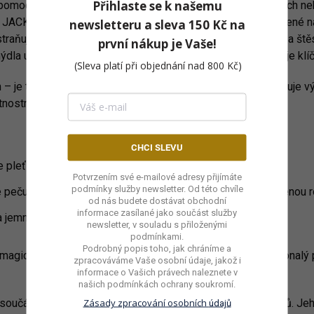
Přihlaste se k našemu
pomocník pro ty, kteří hledají nové příležitosti, finanční úspěch 
ACKPOT je skvělým nástrojem pro rituální koupele zaměřené na
newsletteru a
sleva 150 Kč na
raňuje energetické překážky, které brání proudění hojnosti a štěs
první nákup
je Vaše!
la uklidňuje mysl a dodává pocit stability a bezpečí, což je klíč
(Sleva platí při objednání nad 800 Kč)
h – je také hýčkajícím pomocníkem pro vaši pokožku. Obsahuje v
tnostmi.
CHCI SLEVU
 pleť bude po každém použití jemná, hebká a svěží.
Potvrzením své e-mailové adresy přijímáte
podmínky služby newsletter. Od této chvíle
pečuje o pokožku celého těla a pomáhá obnovit její přirozenou 
od nás budete dostávat obchodní
informace zasílané jako součást služby
 jemně čistí pokožku a chrání ji před vysoušením.
newsletter, v souladu s přiloženými
podmínkami.
Podrobný popis toho, jak chráníme a
 magických vlastností mýdla MONEY JACKPOT vytváří dokonalý pro
zpracováváme Vaše osobní údaje, jakož i
informace o Vašich právech naleznete v
našich podmínkách ochrany
soukromí.
Zásady zpracování osobních
 součástí vašich každodenních rituálů i speciálních okamžiků. J
údajů