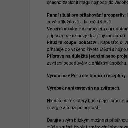
snadno začlenit magii hojnosti do vašeho
Ranní rituál pro přitahování prosperity:
K
nové příležitosti a finanční štěstí.
Večerní očista:
Po náročném dni odstraňt
připravte se na nový den plný možností.
Rituální koupel bohatství:
Napusťte si v
přitahuje do vašeho života štěstí a hojnos
Příprava na důležitá jednání nebo proje
zvýšení sebedůvěry a přilákání úspěchu.
Vyrobeno v Peru dle tradiční receptury.
Výrobek není testován na zvířatech.
Hledáte dárek, který bude nejen krásný, 
energie a touží po hojnosti.
Darujte svým blízkým možnost přitáhnout p
může změnit životní směrování obdarovan