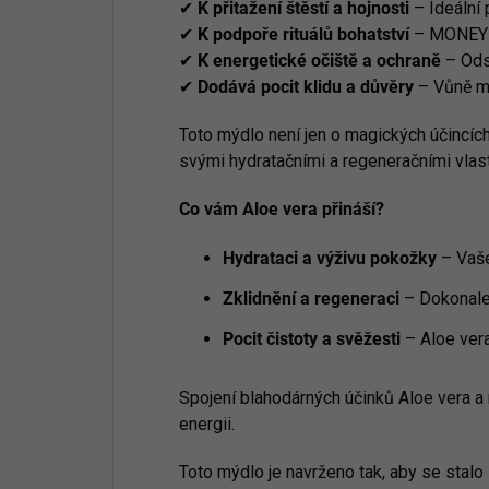
✔
K
přitažení štěstí a hojnosti
– Ideální 
✔
K podpoře rituálů bohatství
– MONEY J
✔
K energetické očiště a ochraně
– Odst
✔
Dodává pocit klidu a důvěry
– Vůně mýd
Toto mýdlo není jen o magických účincíc
svými hydratačními a regeneračními vlas
Co vám Aloe vera přináší?
Hydrataci a výživu pokožky
– Vaše
Zklidnění a regeneraci
– Dokonale 
Pocit čistoty a svěžesti
– Aloe vera
Spojení blahodárných účinků Aloe vera a
energii.
Toto mýdlo je navrženo tak, aby se stalo