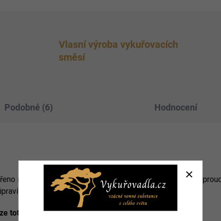
Vlasní výroba vykuřovacích
směsí
Podobné (6)
Hodnocení
ořeno s cílem podpořit všechny, kteří chtějí otevřít svůj život pr
praví vaše tělo, mysl i duši na přijetí prosperity.
ze toto mýdlo použít?