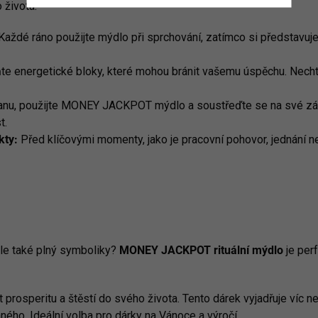
 života.
aždé ráno použijte mýdlo při sprchování, zatímco si představujet
e energetické bloky, které mohou bránit vašemu úspěchu. Nechte
anu, použijte MONEY JACKPOT mýdlo a soustřeďte se na své zámě
t.
kty:
Před klíčovými momenty, jako je pracovní pohovor, jednání n
ale také plný symboliky?
MONEY JACKPOT rituální mýdlo
je perf
rosperitu a štěstí do svého života. Tento dárek vyjadřuje víc než 
ého. Ideální volba pro dárky na Vánoce a výročí.