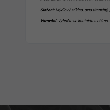
Složení:
Mýdlový základ, oxid titaničitý,
Varování
: Vyhněte se kontaktu s očima. 
Z