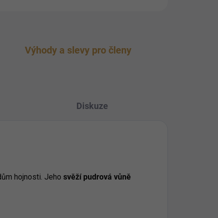
Výhody a slevy pro členy
Diskuze
oudům hojnosti. Jeho
svěží pudrová vůně