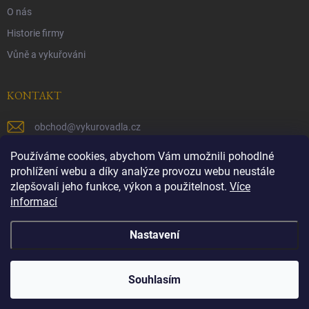
O nás
Historie firmy
Vůně a vykuřováni
KONTAKT
obchod
@
vykurovadla.cz
+420 603 149 699
Používáme cookies, abychom Vám umožnili pohodlné
prohlížení webu a díky analýze provozu webu neustále
https://www.facebook.com/vykurovadla.cz/
zlepšovali jeho funkce, výkon a použitelnost.
Více
informací
https://www.instagram.com/vykurovadla.cz/
Nastavení
Copyright 2026
Vykurovadla.cz
. Všechna práva vyhrazena.
Souhlasím
Vytvořil Shoptet