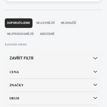
Ř
a
DOPORUČUJEME
NEJLEVNĚJŠÍ
NEJDRAŽŠÍ
z
e
NEJPRODÁVANĚJŠÍ
ABECEDNĚ
n
í
2
položek celkem
p
r
ZAVŘÍT FILTR
o
d
u
CENA
k
t
ů
ZNAČKY
DRUH