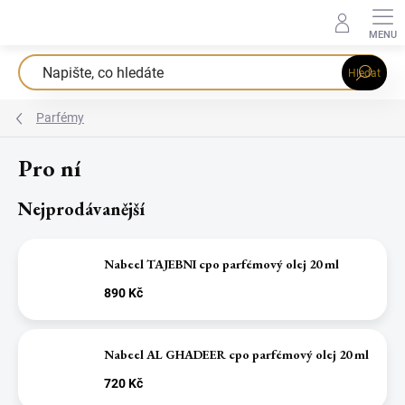
Přejít
na
obsah
Hledat
Parfémy
Pro ní
Nejprodávanější
Nabeel TAJEBNI cpo parfémový olej 20 ml
890 Kč
Nabeel AL GHADEER cpo parfémový olej 20 ml
720 Kč