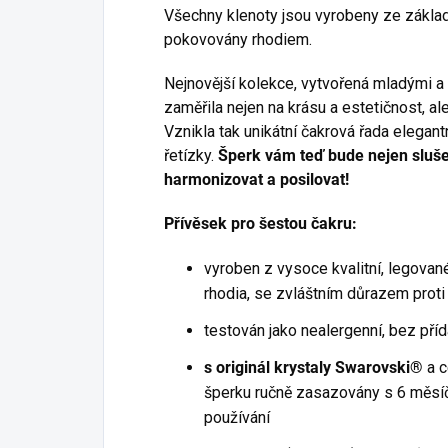
Všechny klenoty jsou vyrobeny ze základ
pokovovány rhodiem.
Nejnovější kolekce, vytvořená mladými a
zaměřila nejen na krásu a estetičnost, a
Vznikla tak unikátní čakrová řada elegan
řetízky.
Šperk vám teď bude nejen slušet
harmonizovat a posilovat!
Přívěsek pro šestou čakru:
vyroben z vysoce kvalitní, legovan
rhodia, se zvláštním důrazem proti
testován jako nealergenní, bez příd
s originál krystaly Swarovski®
a c
šperku ručně zasazovány s 6 měsíč
používání