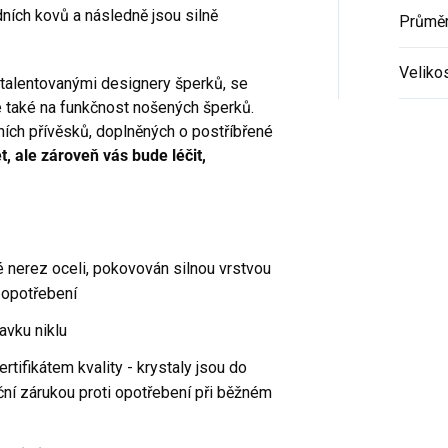
ních kovů a následně jsou silně
Průmě
Veliko
 talentovanými designery šperků, se
le také na funkčnost nošených šperků.
tních přívěsků, doplněných o postříbřené
, ale zároveň vás bude léčit,
é nerez oceli, pokovován silnou vrstvou
 opotřebení
avku niklu
ertifikátem kvality - krystaly jsou do
ní zárukou proti opotřebení při běžném