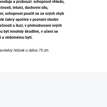
 posiluje a probouzí: schopnost vhledu,
nosti, intuici, duchovní sílu,
ání, schopnost poučit se ze svých chyb
té čakry spočívá v poznání vlastní
ečností a iluzí, v přehodnocení svých
u být mnohdy škodlivé, v učení se
i a vědomému bytí.
vitelný řetízek o délce 75 c
m