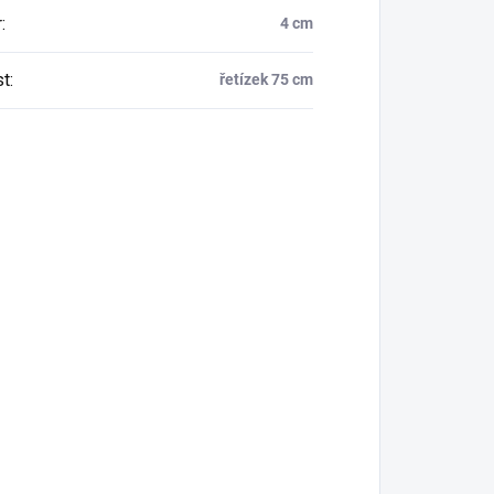
r
:
4 cm
st
:
řetízek 75 cm