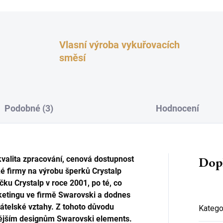
Vlasní výroba vykuřovacích
směsí
Podobné (3)
Hodnocení
Dop
 kvalita zpracování, cenová dostupnost
é firmy na výrobu šperků Crystalp
čku Crystalp v roce 2001, po té, co
rketingu ve firmě Swarovski a dodnes
řátelské vztahy. Z tohoto důvodu
Katego
ovějším designům Swarovski elements.