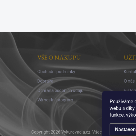
Z
á
p
a
VŠE O NÁKUPU
UŽI
t
í
Obchodní podmínky
Konta
Doprava
O nás
Ochrana osobních údaju
Histor
Věrnostní program
Vůně a
Používáme c
webu a díky
funkce, výko
Nastaven
Copyright 2026
Vykurovadla.cz
. Všechna práva vyhraz