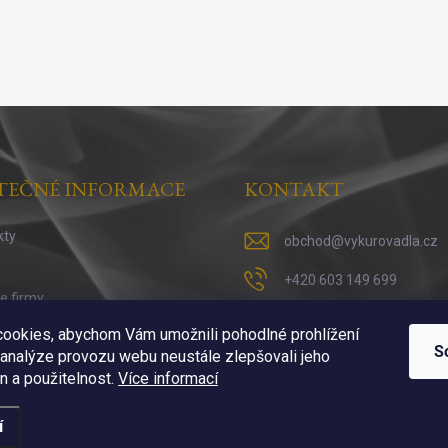
TEČNÉ INFORMACE
KONTAKT
kty
obchod
@
vykurovadla.cz
+420 603 149 699
ie firmy
https://www.facebook.co
 vykuřováni
ookies, abychom Vám umožnili pohodlné prohlížení
S
 analýze provozu webu neustále zlepšovali jeho
https://www.instagram.c
n a použitelnost.
Více informací
í
ena.