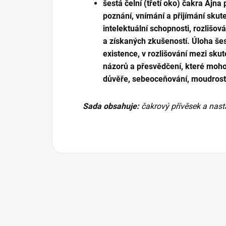
šestá čelní (třetí oko) čakra Ajna
poznání, vnímání a přijímání skuteč
intelektuální schopnosti, rozlišov
a získaných zkušeností. Úloha šes
existence, v rozlišování mezi skut
názorů a přesvědčení, které moho
důvěře, sebeoceňování, moudrost
Sada obsahuje:
čakrový přívěsek a nasta