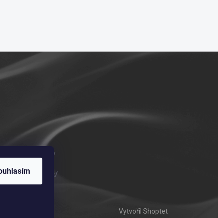
m/vykurovadla.cz/
ouhlasím
om/vykurovadla.cz/
Vytvořil Shoptet