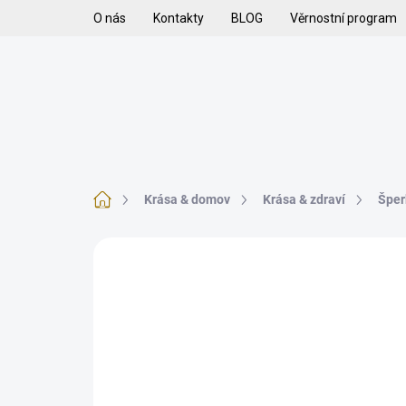
Přejít
O nás
Kontakty
BLOG
Věrnostní program
na
obsah
H
VYKUŘOVADLA
VYKUŘOVACÍ SMĚSI
K
Domů
Krása & domov
Krása & zdraví
Šper
Neohodnoceno
Podrobnosti hodnoce