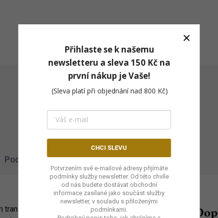
Přihlaste se k našemu
newsletteru a
sleva 150 Kč na
první nákup
je Vaše!
(Sleva platí při objednání nad 800 Kč)
Vlasní výroba vykuřovacích
směsí
CHCI SLEVU
Podobné (2)
Hodnocení
Potvrzením své e-mailové adresy přijímáte
podmínky služby newsletter. Od této chvíle
od nás budete dostávat obchodní
informace zasílané jako součást služby
newsletter, v souladu s přiloženými
Dop
em transformace a znovuzrození, zatímco
podmínkami.
Podrobný popis toho, jak chráníme a