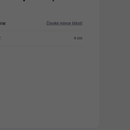
rie
:
Čínské mince štěstí
r
:
4 cm