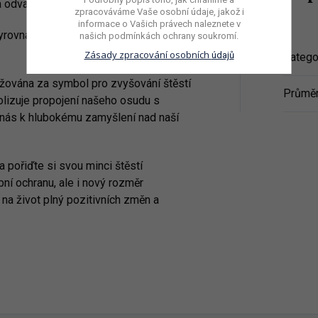
a odvahu.
zpracováváme Vaše osobní údaje, jakož i
informace o Vašich právech naleznete v
yrovnanosti a harmonie, které přináší
našich podmínkách ochrany
soukromí.
Zásady zpracování osobních
údajů
Katego
žována za symbol pro zvyšování štěstí
Průmě
olizuje propojení našeho osudu s
 nás k hlubokému zamyšlení nad naší
a pořiďte si svou minci štěstí
ní ochranu, ale i nový rozměr
 na život plný pozitivních změn a