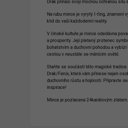
Drak přináší svojí mocnou ochranou sílu 
Na rubu mince je vyrytý I-ťing, znamení v
klid do vaší každodenní reality.
V čínské kultuře je mince odedávna pova
a prosperity. Její pletený prstenec symb
bohatstvím a duchovní pohodou a vybízí
cestou v neustále se měnícím světě.
Staňte se součástí této magické tradice 
Drak/Fenix, která vám přinese nejen osob
duchovního růstu a hojnosti. Připravte se
inspirace!
Mince je pozlacena 24karátovým zlatem.