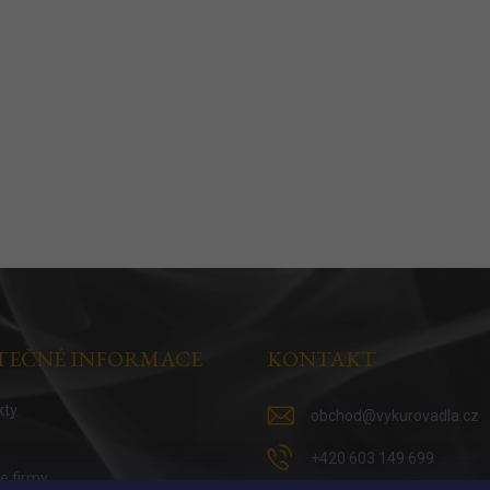
TEČNÉ INFORMACE
KONTAKT
kty
obchod
@
vykurovadla.cz
+420 603 149 699
ie firmy