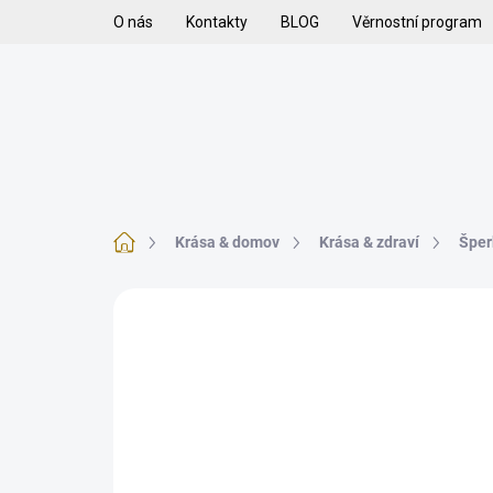
Přejít
O nás
Kontakty
BLOG
Věrnostní program
na
obsah
H
VYKUŘOVADLA
VYKUŘOVACÍ SMĚSI
K
Domů
Krása & domov
Krása & zdraví
Šper
Neohodnoceno
Podrobnosti hodnoce