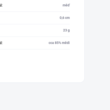
ál
:
měď
0,6 cm
23 g
ál
:
cca 85% mědi