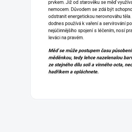
prvkem. Již od starověku se měď využív
nemocem. Důvodem se zdá být schopnost 
odstranit energetickou nerovnováhu těla
dodnes používá k vaření a servírování 
nejúčinnějšího spojení s léčením, nosí p
leváci na pravém.
Měď se může postupem času působením
měděnkou, tedy lehce nazelenalou barv
ze stejného dílu soli a vinného octa, n
hadříkem a opláchnete.