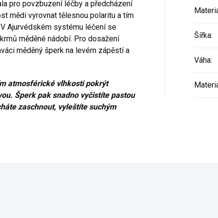
ala pro povzbuzení léčby a předcházení
Materi
mědi vyrovnat tělesnou polaritu a tím
. V Ajurvédském systému léčení se
Šířka
:
pokrmů měděné nádobí. Pro dosažení
raváci měděný šperk na levém zápěstí a
Váha
:
 atmosférické vlhkosti pokrýt
Materi
ou. Šperk pak snadno vyčistíte pastou
echáte zaschnout, vyleštíte suchým