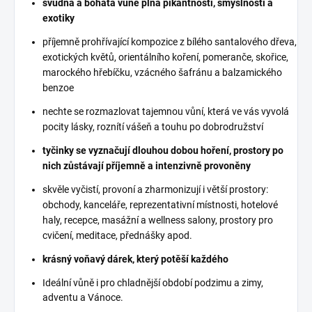
svůdná a bohatá vůně plná pikantnosti, smyslnosti a
exotiky
příjemně prohřívající kompozice z bílého santalového dřeva,
exotických květů, orientálního koření, pomeranče, skořice,
marockého hřebíčku, vzácného šafránu a balzamického
benzoe
nechte se rozmazlovat tajemnou vůní, která ve vás vyvolá
pocity lásky, roznítí vášeň a touhu po dobrodružství
tyčinky se vyznačují dlouhou dobou hoření, prostory po
nich zůstávají příjemně a intenzivně provoněny
skvěle vyčistí, provoní a zharmonizují i větší prostory:
obchody, kanceláře, reprezentativní místnosti, hotelové
haly, recepce, masážní a wellness salony, prostory pro
cvičení, meditace, přednášky apod.
krásný voňavý dárek, který potěší každého
Ideální vůně i pro chladnější období podzimu a zimy,
adventu a Vánoce.