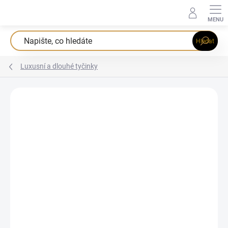
Přejít
na
obsah
Hledat
Luxusní a dlouhé tyčinky
Podrobnosti hodnocení
Neohodnoceno