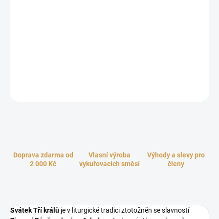
Tříkrálové požehnání - zlato, kadidlo, myrha! Vykuřovací směs Tři
králové z limitované zimní edice vychází z tradiční křesťanské
legendy a Bible o návštěvě tří mudrců z Východu, kteří se do
Betléma přišli poklonit právě narozenému Ježíškovi a donesli mu
své nejvzácnější dary v podobě zlata, kadidla a myrhy. Jedinečné
aroma tříkrálové směsi se skvěle hodí pro požehnání domova,
modlitbu a navození klidné, mírumilovné atmosféry.
ZEPTAT SE
HLÍDAT
Doprava zdarma od
Vlasní výroba
Výhody a slevy pro
2 000 Kč
vykuřovacích směsí
členy
Svátek Tří králů
je v liturgické tradici ztotožněn se slavností