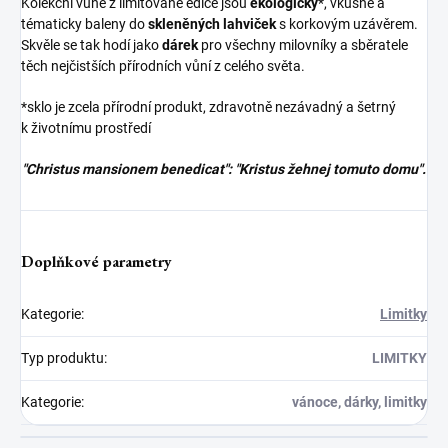
Kolekční vůně z limitované edice jsou
ekologicky
*, vkusně a
tématicky baleny do
skleněných lahviček
s korkovým uzávěrem.
Skvěle se tak hodí jako
dárek
pro všechny milovníky a sběratele
těch nejčistších přírodních vůní z celého světa.
*sklo je zcela přírodní produkt, zdravotně nezávadný a šetrný
k životnímu prostředí
"Christus mansionem benedicat": "Kristus žehnej tomuto domu".
Doplňkové parametry
Kategorie
:
Limitky
Typ produktu
:
LIMITKY
Kategorie
:
vánoce, dárky, limitky