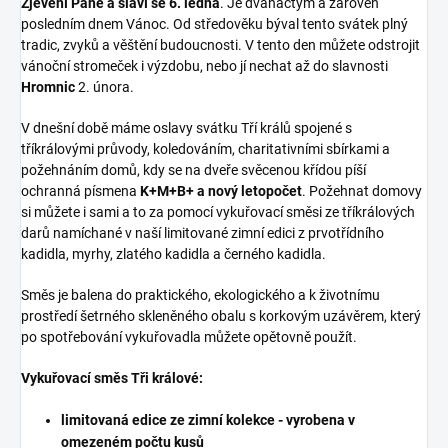
Zjevení Páně a slaví se 6. ledna
. Je dvanáctým a zároveň
posledním dnem Vánoc. Od středověku býval tento svátek plný
tradic, zvyků a věštění budoucnosti. V tento den můžete odstrojit
vánoční stromeček i výzdobu, nebo jí nechat až do slavnosti
Hromnic
2. února.
V dnešní době máme oslavy svátku Tří králů spojené s
tříkrálovými průvody, koledováním, charitativními sbírkami a
požehnáním domů, kdy se na dveře svěcenou křídou píší
ochranná písmena
K+M+B+ a nový letopočet
. Požehnat domovy
si můžete i sami a to za pomocí vykuřovací směsi ze tříkrálových
darů namíchané v naší limitované zimní edici z prvotřídního
kadidla, myrhy, zlatého kadidla a černého kadidla.
Směs je balena do praktického, ekologického a k životnímu
prostředí šetrného skleněného obalu s korkovým uzávěrem, který
po spotřebování vykuřovadla můžete opětovně použít.
Vykuřovací směs Tři králové:
limitovaná edice ze zimní kolekce - vyrobena v
omezeném počtu kusů