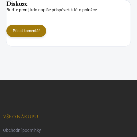
Diskuze
Buďte první, kdo napíše příspěvek k této položce.
Přidat komentář
Z
á
p
a
t
í
VŠE O NÁKUPU
Obchodní podmínky