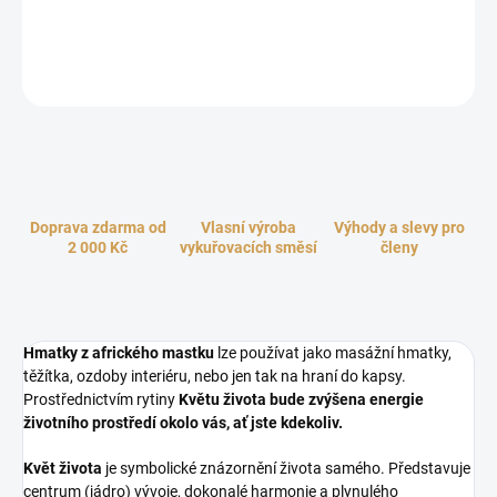
afrického mastku lze používat jako masážní hmatky, těžítka,
ozdoby interiéru, nebo jen tak na hraní do kapsy.
ZEPTAT SE
HLÍDAT
Doprava zdarma od
Vlasní výroba
Výhody a slevy pro
2 000 Kč
vykuřovacích směsí
členy
Hmatky z afrického mastku
lze používat jako masážní hmatky,
těžítka, ozdoby interiéru, nebo jen tak na hraní do kapsy.
Prostřednictvím rytiny
Květu života
bude zvýšena energie
životního prostředí okolo vás, ať jste kdekoliv.
Květ života
je symbolické znázornění života samého. Představuje
centrum (jádro) vývoje, dokonalé harmonie a plynulého