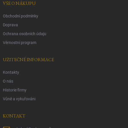
í
VŠE O NÁKUPU
Obchodní podmínky
Doprava
Ochrana osobních údaju
Věrnostní program
UŽITEČNÉ INFORMACE
Kontakty
O nás
Historie firmy
Vůně a vykuřováni
KONTAKT