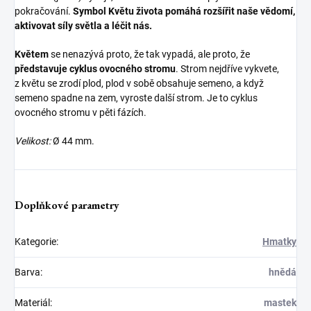
pokračování.
Symbol Květu života pomáhá rozšířit naše vědomí,
aktivovat síly světla a léčit nás.
Květem
se nenazývá proto, že tak vypadá, ale proto, že
představuje cyklus ovocného stromu
. Strom nejdříve vykvete,
z květu se zrodí plod, plod v sobě obsahuje semeno, a když
semeno spadne na zem, vyroste další strom. Je to cyklus
ovocného stromu v pěti fázích.
Velikost:
Ø 44 mm.
Doplňkové parametry
Kategorie
:
Hmatky
Barva
:
hnědá
Materiál
:
mastek