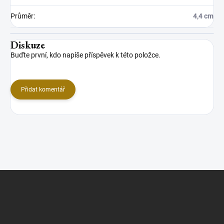
Průměr
:
4,4 cm
Diskuze
Buďte první, kdo napíše příspěvek k této položce.
Přidat komentář
Z
á
p
a
t