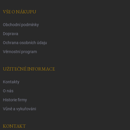
t
í
VŠE O NÁKUPU
Obchodní podmínky
Doprava
Ochrana osobních údaju
Věrnostní program
UŽITEČNÉ INFORMACE
Kontakty
O nás
Historie firmy
Vůně a vykuřováni
KONTAKT