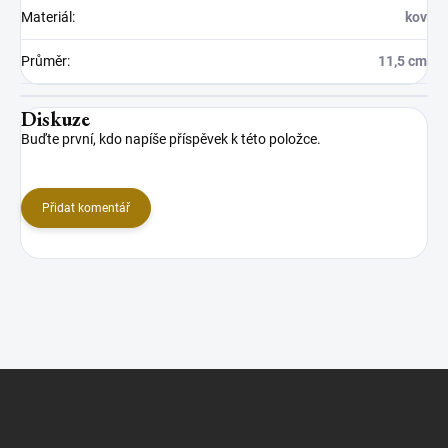
Materiál
:
kov
Průměr
:
11,5 cm
Diskuze
Buďte první, kdo napíše příspěvek k této položce.
Přidat komentář
Z
á
p
a