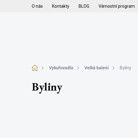
Přejít
O nás
Kontakty
BLOG
Věrnostní program
na
obsah
H
VYKUŘOVADLA
VYKUŘOVACÍ SMĚSI
K
Domů
Vykuřovadla
Velká balení
Byliny
Byliny