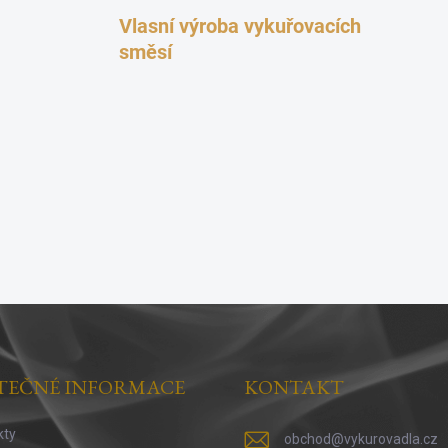
Vlasní výroba vykuřovacích
směsí
TEČNÉ INFORMACE
KONTAKT
kty
obchod
@
vykurovadla.cz