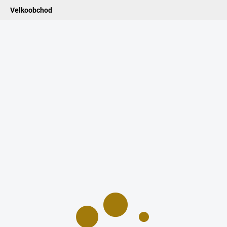
Velkoobchod
ledat
ADIDELNICE
POMŮCKY
VONNÉ TYČINKY
VŮNĚ & ES