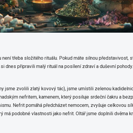
 není třeba složitého rituálu. Pokud máte silnou představivost, 
 si dnes připravili malý rituál na posílení zdraví a duševní poho
my jsme zvolili zlatý kovový tác), jsme umístili zelenou kadidelnic
anadským nefritem, kamenem, který posiluje srdeční čakru a bezp
anismu. Nefrit pomáhá předcházet nemocem, zvyšuje celkovou sílu 
erý má podobné vlastnosti jako nefrit. Oltář jsme doplnili dvěma 