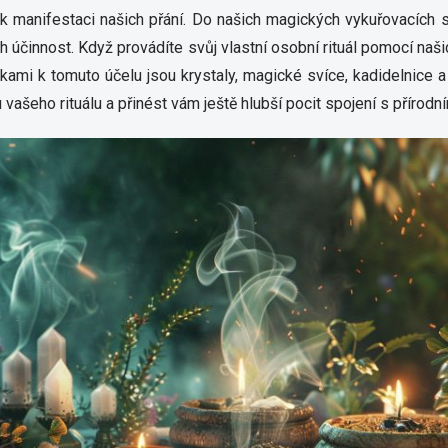
n k manifestaci našich přání. Do našich magických vykuřovacích
jich účinnost. Když provádíte svůj vlastní osobní rituál pomocí n
ckami k tomuto účelu jsou krystaly, magické svíce, kadidelnice a
 vašeho rituálu a přinést vám ještě hlubší pocit spojení s přírodní