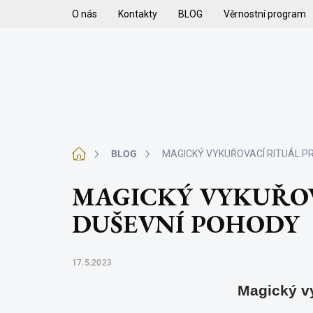
Přejít
O nás
Kontakty
BLOG
Věrnostní program
na
obsah
H
VYKUŘOVADLA
VYKUŘOVACÍ SMĚSI
K
Domů
BLOG
MAGICKÝ VYKUŘOVACÍ RITUÁL PR
MAGICKÝ VYKUŘOVA
DUŠEVNÍ POHODY
17.5.2023
Magický vy