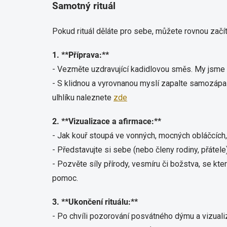
Samotný rituál
Pokud rituál děláte pro sebe, můžete rovnou začít.
1. **Příprava:**
- Vezměte uzdravující kadidlovou směs. My jsme p
- S klidnou a vyrovnanou myslí zapalte samozápaln
ulhlíku naleznete
zde
2. **Vizualizace a afirmace:**
- Jak kouř stoupá ve vonných, mocných obláčcích
- Představujte si sebe (nebo členy rodiny, přátel
- Pozvěte síly přírody, vesmíru či božstva, se kt
pomoc.
3. **Ukončení rituálu:**
- Po chvíli pozorování posvátného dýmu a vizuali