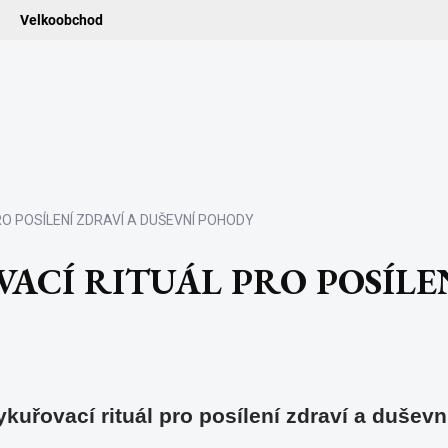
Velkoobchod
ledat
ADIDELNICE
POMŮCKY
VONNÉ TYČINKY
VŮNĚ & ES
O POSÍLENÍ ZDRAVÍ A DUŠEVNÍ POHODY
CÍ RITUÁL PRO POSÍLEN
kuřovací rituál pro posílení zdraví a dušev