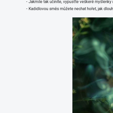
- Jakmile tak učiníte, vypusťte veškeré myšlenky n
- Kadidlovou směs můžete nechat hořet, jak dlouho