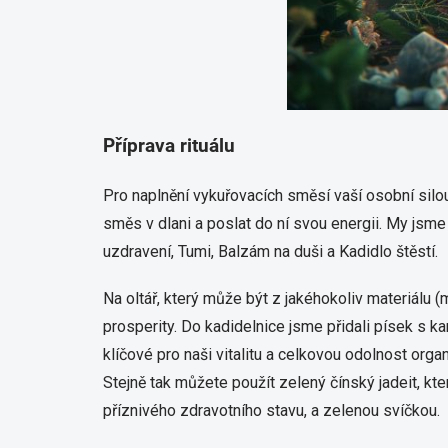
Příprava rituálu
Pro naplnění vykuřovacích směsí vaší osobní silou
směs v dlani a poslat do ní svou energii. My jsme
uzdravení, Tumi, Balzám na duši a Kadidlo štěstí.
Na oltář, který může být z jakéhokoliv materiálu (
prosperity. Do kadidelnice jsme přidali písek s k
klíčové pro naši vitalitu a celkovou odolnost org
Stejně tak můžete použít zelený čínský jadeit, kt
příznivého zdravotního stavu, a zelenou svíčkou.