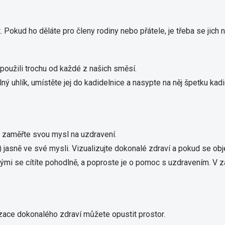
 Pokud ho děláte pro členy rodiny nebo přátele, je třeba se jich n
oužili trochu od každé z našich směsí.
ý uhlík, umístěte jej do kadidelnice a nasypte na něj špetku kadi
Přihlaste se k našemu
newsletteru a
sleva 150 Kč na
, zaměřte svou mysl na uzdravení.
první nákup
je Vaše!
e) jasně ve své mysli. Vizualizujte dokonalé zdraví a pokud se ob
(Sleva platí při objednání nad 800 Kč)
erými se cítíte pohodlně, a poproste je o pomoc s uzdravením. V 
zace dokonalého zdraví můžete opustit prostor.
CHCI SLEVU