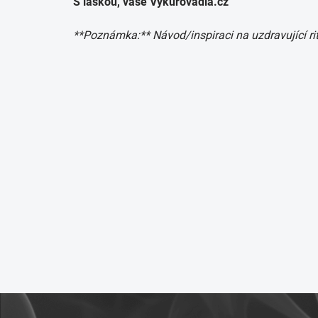
S láskou, vaše Vykuřovadla.cz
**Poznámka:** Návod/inspiraci na uzdravující rit
Z
á