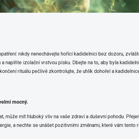
ření: nikdy nenechávejte hořící kadidelnici bez dozoru, zvláště 
a naplňte izolační vrstvou písku. Dbejte na to, aby byla kadideln
čení rituálu pečlivě zkontrolujte, že uhlík dohořel a kadidelnic
 velmi mocný.
lat, může mít hluboký vliv na vaše zdraví a duševní pohodu. Přej
 energie, a nechte se unášet pozitivními změnami, které vám tento r