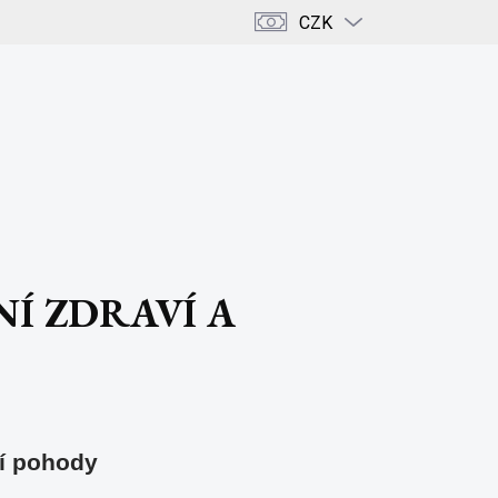
CZK
PRÁZDNÝ KOŠÍK
NÁKUPNÍ
KOŠÍK
ENCE
KRÁSA & DOMOV
KAMENY & KRYSTALY
Í ZDRAVÍ A
ní pohody