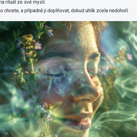
a rituál ze své mysli.
Potvrzením své e-mailové adresy přijímáte
 chcete, a případně ji doplňovat, dokud uhlík zcela nedohoří.
podmínky služby newsletter. Od této chvíle
od nás budete dostávat obchodní
informace zasílané jako součást služby
newsletter, v souladu s přiloženými
podmínkami.
Podrobný popis toho, jak chráníme a
zpracováváme Vaše osobní údaje, jakož i
informace o Vašich právech naleznete v
našich podmínkách ochrany
soukromí.
Zásady zpracování osobních
údajů