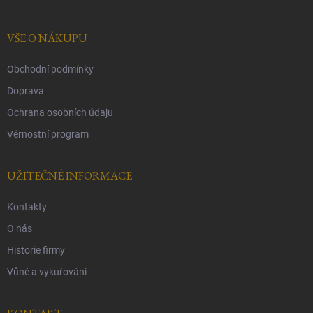
a
t
í
VŠE O NÁKUPU
Obchodní podmínky
Doprava
Ochrana osobních údaju
Věrnostní program
UŽITEČNÉ INFORMACE
Kontakty
O nás
Historie firmy
Vůně a vykuřováni