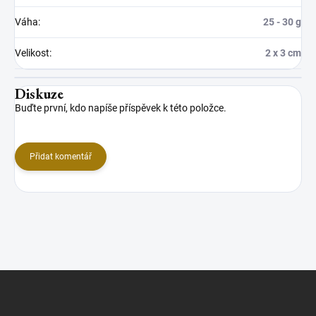
Váha
:
25 - 30 g
Velikost
:
2 x 3 cm
Diskuze
Buďte první, kdo napíše příspěvek k této položce.
Přidat komentář
Z
á
p