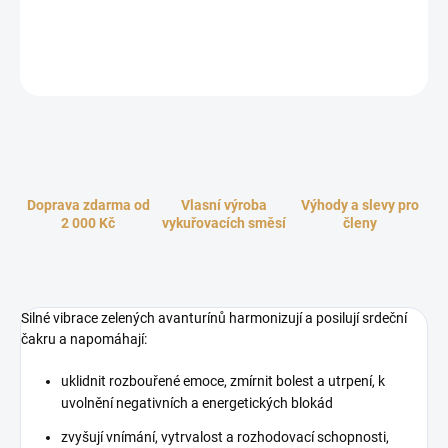
Jsou považovány za univerzální kameny s mimořádně uklidňující
léčebnou energií.
ZEPTAT SE
HLÍDAT
Doprava zdarma od
Vlasní výroba
Výhody a slevy pro
2 000 Kč
vykuřovacích směsí
členy
Silné vibrace zelených avanturínů harmonizují a posilují srdeční
čakru a napomáhají:
uklidnit rozbouřené emoce, zmírnit bolest a utrpení, k
uvolnění negativních a energetických blokád
zvyšují vnímání, vytrvalost a rozhodovací schopnosti,