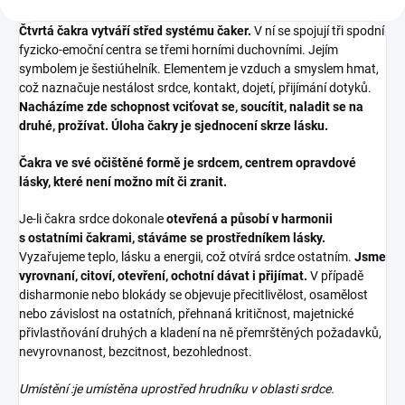
Čtvrtá čakra vytváří střed systému čaker.
V ní se spojují tři spodní
fyzicko-emoční centra se třemi horními duchovními. Jejím
symbolem je šestiúhelník. Elementem je vzduch a smyslem hmat,
což naznačuje nestálost srdce, kontakt, dojetí, přijímání dotyků.
Nacházíme zde schopnost vciťovat se, soucítit, naladit se na
druhé, prožívat. Úloha čakry je sjednocení skrze lásku.
Čakra ve své očištěné formě je srdcem, centrem opravdové
lásky, které není možno mít či zranit.
Je-li čakra srdce dokonale
otevřená a působí v harmonii
s ostatními čakrami, stáváme se prostředníkem lásky.
Vyzařujeme teplo, lásku a energii, což otvírá srdce ostatním.
Jsme
vyrovnaní, citoví, otevření, ochotní dávat i přijímat.
V případě
disharmonie nebo blokády se objevuje přecitlivělost, osamělost
nebo závislost na ostatních, přehnaná kritičnost, majetnické
přivlastňování druhých a kladení na ně přemrštěných požadavků,
nevyrovnanost, bezcitnost, bezohlednost.
Umístění :je umístěna uprostřed hrudníku v oblasti srdce.