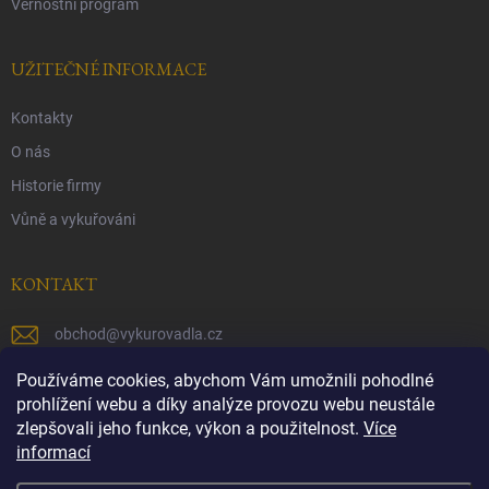
Věrnostní program
UŽITEČNÉ INFORMACE
Kontakty
O nás
Historie firmy
Vůně a vykuřováni
KONTAKT
obchod
@
vykurovadla.cz
+420 603 149 699
Používáme cookies, abychom Vám umožnili pohodlné
prohlížení webu a díky analýze provozu webu neustále
https://www.facebook.com/vykurovadla.cz/
zlepšovali jeho funkce, výkon a použitelnost.
Více
informací
https://www.instagram.com/vykurovadla.cz/