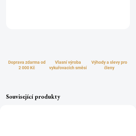
čakry je sjednocení skrze lásku. Ručně vyráběné dle ayurvédských
receptů z přírodních surovin.
ZEPTAT SE
HLÍDAT
Doprava zdarma od
Vlasní výroba
Výhody a slevy pro
2 000 Kč
vykuřovacích směsí
členy
Související produkty