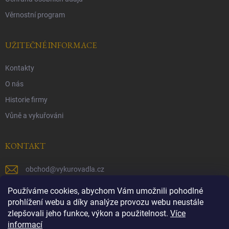
Věrnostní program
UŽITEČNÉ INFORMACE
Kontakty
O nás
Historie firmy
Vůně a vykuřováni
KONTAKT
obchod
@
vykurovadla.cz
+420 603 149 699
Používáme cookies, abychom Vám umožnili pohodlné
prohlížení webu a díky analýze provozu webu neustále
https://www.facebook.com/vykurovadla.cz/
zlepšovali jeho funkce, výkon a použitelnost.
Více
informací