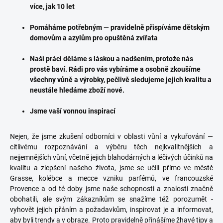
více, jak 10 let
Pomáháme potřebným — pravidelně přispíváme dětským
domovům a azylům pro opuštěná zvířata
Naši práci děláme s láskou a nadšením, protože nás
prostě baví. Rádi pro vás vybíráme a osobně zkoušíme
všechny vůně a výrobky, pečlivě sledujeme jejich kvalitu a
neustále hledáme zboží nové.
Jsme vaší vonnou inspirací
Nejen, že jsme zkušení odborníci v oblasti vůní a vykuřování —
citlivému rozpoznávání a výběru těch nejkvalitnějších a
nejjemnějších vůní, včetně jejich blahodárných a léčivých účinků na
kvalitu a zlepšení našeho života, jsme se učili přímo ve městě
Grasse, kolébce a mecce vzniku parfémů, ve francouzské
Provence a od té doby jsme naše schopnosti a znalosti značně
obohatili, ale svým zákazníkům se snažíme též porozumět -
vyhovět jejich přáním a požadavkům, inspirovat je a informovat,
aby byli trendy a v obraze. Proto pravidelně přinášíme žhavé tipy a