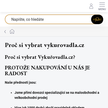
Přejít
na
obsah
Hledat
Domů
Proč si vybrat vykurovadla.cz
Proč si vybrat Vykuřovadla.cz?
PROTOŽE NAKUPOVÁNÍ U NÁS JE
RADOST
Naše přednosti jsou:
Jsme přímí dovozci specializující se na maloobchodní a
velkoobchodní prodej
Více jak 1000 druhů zboží pravidelně skladem