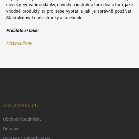
novinky, vytváříme články, návody a instruktážní videa o tom, jaké
vhodné produkty si pro sebe vybrat a jak je správně používat.
Stačí sledovat naše stránky a facebook.
Přečtete si také:
Historie firmy
Z
á
p
a
t
í
VŠE O NÁKUPU
Obchodní podmínky
Doprava
Ochrana osobních údaju